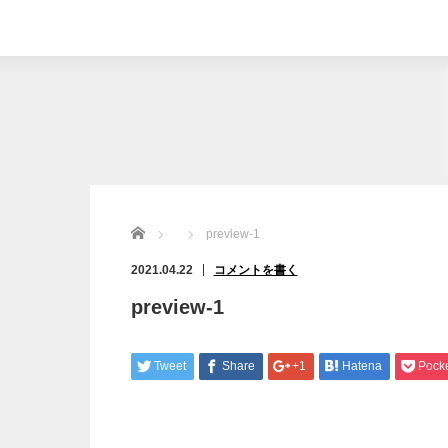
Home
preview-1
2021.04.22
コメントを書く
preview-1
Tweet
Share
+1
Hatena
Pock