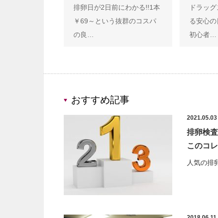
排卵日が2日前にわかる!!1本
ドラッグ
￥69～という抜群のコスパ
る安心の
の良…
初心者…
おすすめ記事
2021.05.03
排卵検査
このコレだ
人気の排
2018.06.11