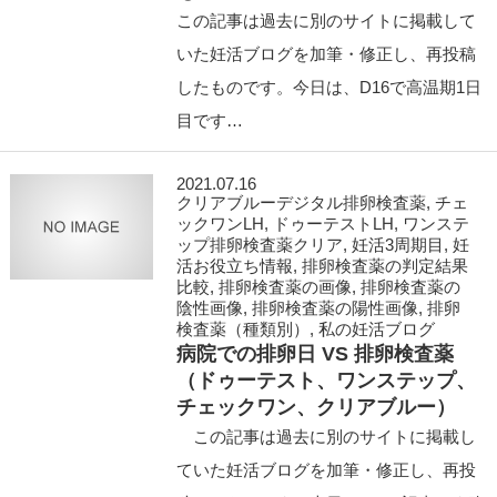
この記事は過去に別のサイトに掲載して
いた妊活ブログを加筆・修正し、再投稿
したものです。今日は、D16で高温期1日
目です…
2021.07.16
クリアブルーデジタル排卵検査薬
,
チェ
ックワンLH
,
ドゥーテストLH
,
ワンステ
ップ排卵検査薬クリア
,
妊活3周期目
,
妊
活お役立ち情報
,
排卵検査薬の判定結果
比較
,
排卵検査薬の画像
,
排卵検査薬の
陰性画像
,
排卵検査薬の陽性画像
,
排卵
検査薬（種類別）
,
私の妊活ブログ
病院での排卵日 VS 排卵検査薬
（ドゥーテスト、ワンステップ、
チェックワン、クリアブルー）
この記事は過去に別のサイトに掲載し
ていた妊活ブログを加筆・修正し、再投