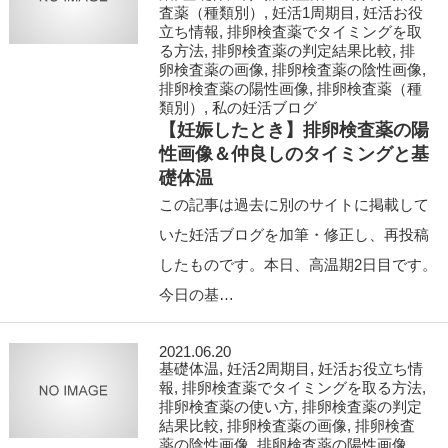
査薬（種類別）
,
妊活1周期目
,
妊活お役
立ち情報
,
排卵検査薬でタイミングを取
る方法
,
排卵検査薬の判定結果比較
,
排
卵検査薬の画像
,
排卵検査薬の陰性画像
,
排卵検査薬の陽性画像
,
排卵検査薬（種
類別）
,
私の妊活ブログ
【妊娠したとき】排卵検査薬の陽
性画像＆仲良しのタイミングと基
礎体温
この記事は過去に別のサイトに掲載して
いた妊活ブログを加筆・修正し、再投稿
したものです。本日、高温期2日目です。
今日の基…
2021.06.20
基礎体温
,
妊活2周期目
,
妊活お役立ち情
報
,
排卵検査薬でタイミングを取る方法
,
排卵検査薬の使い方
,
排卵検査薬の判定
結果比較
,
排卵検査薬の画像
,
排卵検査
薬の陰性画像
,
排卵検査薬の陽性画像
,