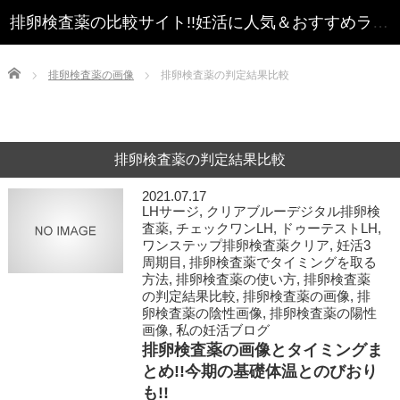
Home
排卵検査薬の画像
排卵検査薬の判定結果比較
排卵検査薬の判定結果比較
2021.07.17
LHサージ
,
クリアブルーデジタル排卵検
査薬
,
チェックワンLH
,
ドゥーテストLH
,
ワンステップ排卵検査薬クリア
,
妊活3
周期目
,
排卵検査薬でタイミングを取る
方法
,
排卵検査薬の使い方
,
排卵検査薬
の判定結果比較
,
排卵検査薬の画像
,
排
卵検査薬の陰性画像
,
排卵検査薬の陽性
画像
,
私の妊活ブログ
排卵検査薬の画像とタイミングま
とめ!!今期の基礎体温とのびおり
も!!