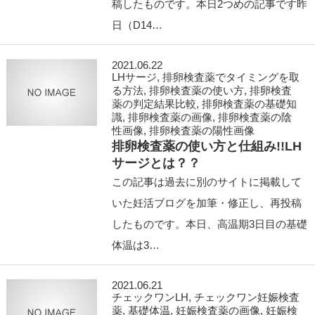
稿したものです。本日2つめの記事です昨
日（D14…
2021.06.22
LHサージ
,
排卵検査薬でタイミングを取
る方法
,
排卵検査薬の使い方
,
排卵検査
薬の判定結果比較
,
排卵検査薬の基礎知
識
,
排卵検査薬の画像
,
排卵検査薬の陰
性画像
,
排卵検査薬の陽性画像
排卵検査薬の使い方と仕組み!!LH
サージとは？？
この記事は過去に別のサイトに掲載して
いた妊活ブログを加筆・修正し、再投稿
したものです。本日、高温期3日目の基礎
体温は3…
2021.06.21
チェックワンLH
,
チェックワン妊娠検査
薬
,
基礎体温
,
妊娠検査薬の画像
,
妊娠検